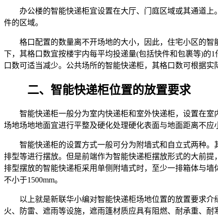
办公楼的智能快递柜宜设置在大厅、门庭区域或其通道上。
件的区域。
格口配置的数量离不开场地的大小，因此，住宅小区的智能
下，其格口数宜按楼宇内每平均投递量
(
包括快件和包裹等
)
的
1
口数可适当减少。公共场所的智能快递柜，其格口数可根据实
二、智能快递柜位置的放置要求
智能快递柜一般分为室内快递柜和室外快递柜，设置在室内
场地场地地面宜进行平整及硬化处理硬化表面与地面距离不应
智能快递柜的设置方式一般可分为附墙式和自立式两种。其
排型等进行摆放。但是前端作为智能快递柜摆放形式的大前提
排型摆放的智能快递柜采用单侧附墙式时，至少一排箱体与墙
不小于
1500mm
。
以上就是新联华小编对智能快递柜场地位置的放置要求介绍
火、防雷、遮雨等设施，遮雨篷材质应具有阻燃、耐承重、耐