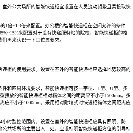
室外公共场所的智能快递柜宜设置在人员流动频繁且易投取快
)
的
1
倍
~1.3
倍来配置。办公楼的智能快递柜在空间允许的条件
的
5%~15%
来配置对于设有快递服务站的院校，智能快递柜的格
我们再来认识一下其位置要求。
递柜的使用要求。设置在室外的智能快递柜应选择地势较高的
件和四周环境要求，智能快递柜可按一字型、
L
型、
U
型、多
型摆放的智能快递柜相对箱体之间的距离应不小于
1500mm
。多
离应不小于
1000mm
。采用相对附墙式时快递柜箱体之间距离应
4
小时监控范围内。设置在室外的智能快递柜应具有照明、防
他公共场所的主要出入口处，应设标明智能快递柜方位的引导标