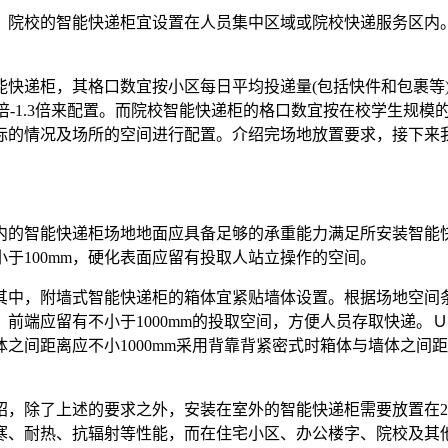
院校的智能快递柜宜设置在人员集中区域或院校快递服务区内。
快递柜，其格口数宜按小区每日平均投递量
(
包括快件和包裹等
倍
-1.3
倍来配置。而院校智能快递柜的格口数宜按在校学生规模
际的情况及场所的空间进行配置。介绍完场地放置要求，接下来
的智能快递柜场地地面应具备足够的承重能力满足所安装智能快
小于
100mm
，硬化表面应留有投取人站立操作的空间。
中，附墙式智能快递柜的箱体宜紧贴墙体设置。根据场地空间条
，前端应留有不小于
1000mm
的投取空间，方便人员存取快递。Ｕ
体之间距离应不小
1000mm
采用背靠背紧密式时箱体与墙体之间距
，除了上述的要求之外，安装在室外的智能快递柜需要放置在
2
寒、耐热、抗辐射等性能，而在住宅小区、办公楼字、院校及其