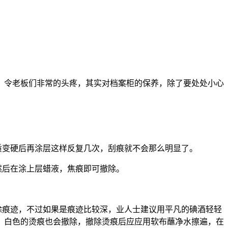
令老板们非常的头疼，其实对档案柜的保养，除了要处处小心
质变硬后再涂层这样反复几次，刮痕就不会那么明显了。
然后在涂上层蜡液，焦痕即可撤除。
除痕迹，不过如果是痕迹比较深，业人士建议用平凡的碘酒轻轻
，白色的烫痕也会撤除，撤除烫痕后应应用软布蘸净水擦遍，在