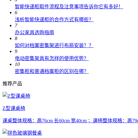
智能快递柜取件流程及注意事项告诉你它有多好！
6
浅析智能快递柜的合作方式有哪些？
7
办公家具选购指南
8
如何对档案密集架进行布局安装？？
9
电动密集架具有怎样的使用优势？
10
密集柜和普通档案柜的区别在哪？
推荐产品
Z型课桌椅
课桌整体规格：高76cm 长60cm 宽40cm ；课椅整体规格：高79cm