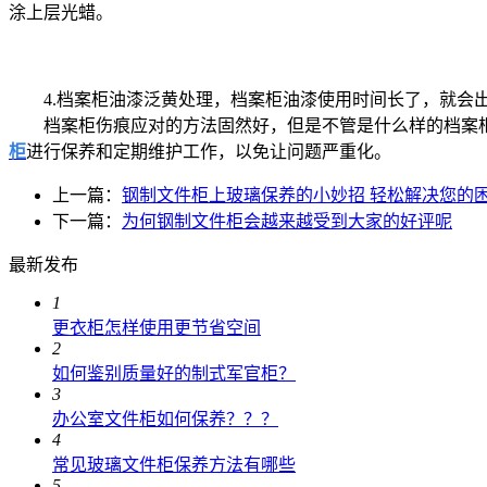
涂上层光蜡。
4.档案柜油漆泛黄处理，档案柜油漆使用时间长了，就会出
档案柜伤痕应对的方法固然好，但是不管是什么样的档案柜
柜
进行保养和定期维护工作，以免让问题严重化。
上一篇：
钢制文件柜上玻璃保养的小妙招 轻松解决您的
下一篇：
为何钢制文件柜会越来越受到大家的好评呢
最新发布
1
更衣柜怎样使用更节省空间
2
如何鉴别质量好的制式军官柜？
3
办公室文件柜如何保养？？？
4
常见玻璃文件柜保养方法有哪些
5