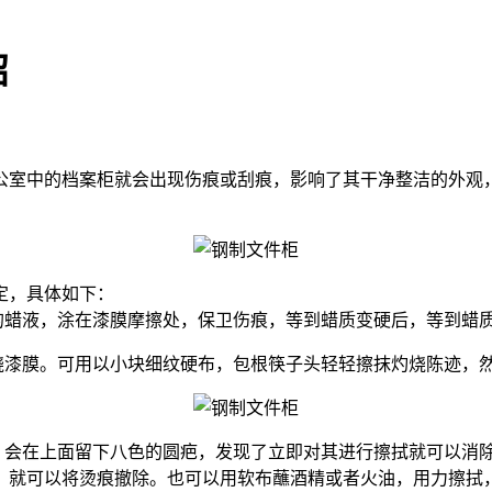
招
室中的档案柜就会出现伤痕或刮痕，影响了其干净整洁的外观，
定，具体如下：
蜡液，涂在漆膜摩擦处，保卫伤痕，等到蜡质变硬后，等到蜡
漆膜。可用以小块细纹硬布，包根筷子头轻轻擦抹灼烧陈迹，
会在上面留下八色的圆疤，发现了立即对其进行擦拭就可以消
，就可以将烫痕撤除。也可以用软布蘸酒精或者火油，用力擦拭