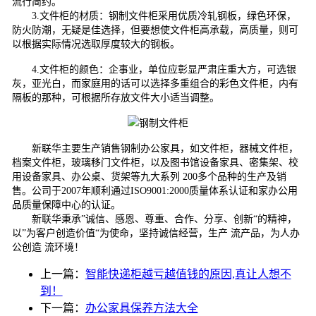
流行简约。
3.文件柜的材质：钢制文件柜采用优质冷轧钢板，绿色环保，
防火防潮，无疑是佳选择，但要想使文件柜高承载，高质量，则可
以根据实际情况选取厚度较大的钢板。
4.文件柜的颜色：企事业，单位应彰显严肃庄重大方，可选银
灰，亚光白，而家庭用的话可以选择多重组合的彩色文件柜，内有
隔板的那种，可根据所存放文件大小适当调整。
新联华主要生产销售钢制办公家具，如文件柜，器械文件柜，
档案文件柜，玻璃移门文件柜，以及图书馆设备家具、密集架、校
用设备家具、办公桌、货架等九大系列 200多个品种的生产及销
售。公司于2007年顺利通过ISO9001:2000质量体系认证和家办公用
品质量保障中心的认证。
新联华秉承”诚信、感恩、尊重、合作、分享、创新“的精神，
以”为客户创造价值“为使命，坚持诚信经营，生产 流产品，为人办
公创造 流环境！
上一篇：
智能快递柜越亏越值钱的原因,真让人想不
到！
下一篇：
办公家具保养方法大全