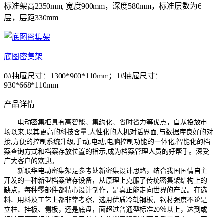
标准架高2350mm, 宽度900mm，深度580mm，标准层数为6
层，层距330mm
底图密集架
0#抽屉尺寸：1300*900*110mm；1#抽屉尺寸：
930*668*110mm
产品详情
电动密集柜具有高智能、集约化、省时省力等优点，自从投放市
场以来,以其更高的科技含量,人性化的人机对话界面,与数据库良好的对
接,方便的控制系统升级,手动,电动,电脑控制功能的一体化,智能化的档
案查询方式和档案存放位置的指示,成为档案管理人员的好帮手。深受
广大客户的欢迎。
新联华电动密集架是参考处新密集设计思路，结合我国国情自主
开发的一种新型档案储存设备，从原理上克服了传统密集架结构上的
缺点，每种零部件都精心设计制作，是真正能走向世界的产品。在选
料、用料及工艺上都非常考察，选用优质冷轧钢板，钢材强度不论是
立柱、挂板、侧板，还是底盘，面超过普通型标准20％以上，达到或