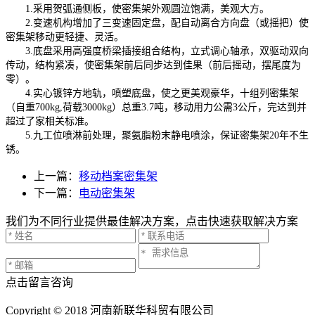
1.采用贺弧通侧板，使密集架外观圆泣饱满，美观大方。
2.变速机构增加了三变速固定盘，配自动离合方向盘（或摇把）使
密集架移动更轻捷、灵活。
3.底盘采用高强度桥梁插接组合结构，立式调心轴承，双驱动双向
传动，结构紧凑，使密集架前后同步达到佳果（前后摇动，摆尾度为
零）。
4.实心镀锌方地轨，喷塑底盘，使之更美观豪华，十组列密集架
（自重700kg,荷载3000kg）总重3.7吨，移动用力公需3公斤，完达到并
超过了家相关标准。
5.九工位喷淋前处理，聚氨脂粉末静电喷涂，保证密集架20年不生
锈。
上一篇：
移动档案密集架
下一篇：
电动密集架
我们为不同行业提供最佳解决方案，点击快速获取解决方案
点击留言咨询
Copyright © 2018 河南新联华科贸有限公司