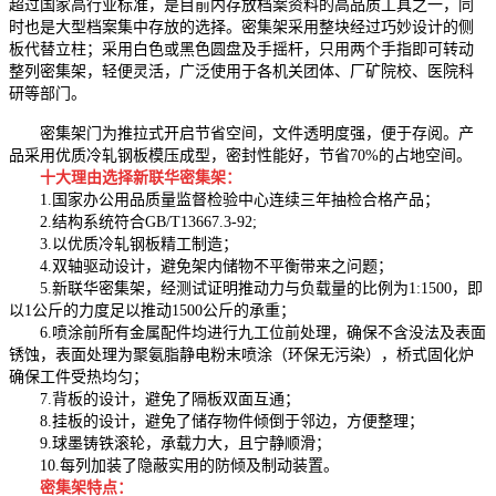
超过国家高行业标准，是目前内存放档案资料的高品质工具之一，同
时也是大型档案集中存放的
选择。密集架采用整块经过巧妙设计的侧
板代替立柱；采用白色或黑色圆盘及手摇杆，只用两个手指即可转动
整列密集架，轻便灵活，广泛使用于各机关团体、厂矿院校、医院科
研等部门。
密集架门为推拉式开启节省空间，文件透明度强，便于存阅。产
品采用优质冷轧钢板模压成型，密封性能好，节省70%的占地空间。
十大理由选择新联华密集架：
1.国家办公用品质量监督检验中心连续三年抽检合格产品；
2.结构系统符合GB/T13667.3-92;
3.以优质冷轧钢板精工制造；
4.双轴驱动设计，避免架内储物不平衡带来之问题；
5.新联华密集架，经测试证明推动力与负载量的比例为1:1500，即
以1公斤的力度足以推动1500公斤的承重；
6.喷涂前所有金属配件均进行九工位前处理，确保不含没法及表面
锈蚀，表面处理为聚氨脂静电粉末喷涂（环保无污染），桥式固化炉
确保工件受热均匀；
7.背板的设计，避免了隔板双面互通；
8.挂板的设计，避免了储存物件倾倒于邻边，方便整理；
9.球墨铸铁滚轮，承载力大，且宁静顺滑；
10.每列加装了隐蔽实用的防倾及制动装置。
密集架特点：