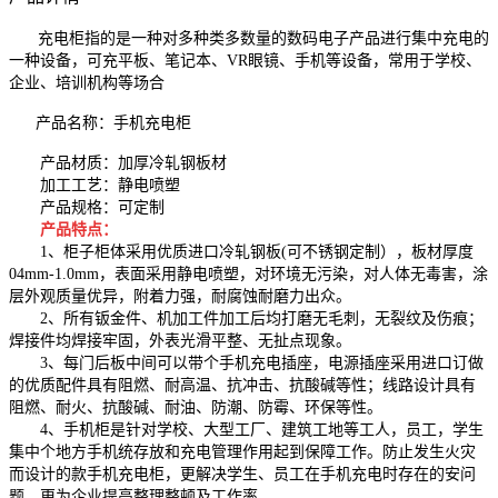
充电柜指的是一种对多种类多数量的数码电子产品进行集中充电的
一种设备，可充平板、笔记本、VR眼镜、手机等设备，常用于学校、
企业、培训机构等场合
产品名称：手机充电柜
产品材质：加厚冷轧钢板材
加工工艺：静电喷塑
产品规格：可定制
产品特点：
1、柜子柜体采用优质进口冷轧钢板(可不锈钢定制），板材厚度
04mm-1.0mm，表面采用静电喷塑，对环境无污染，对人体无毒害，涂
层外观质量优异，附着力强，耐腐蚀耐磨力出众。
2、所有钣金件、机加工件加工后均打磨无毛刺，无裂纹及伤痕；
焊接件均焊接牢固，外表光滑平整、无扯点现象。
3、每门后板中间可以带个手机充电插座，电源插座采用进口订做
的优质配件具有阻燃、耐高温、抗冲击、抗酸碱等性；线路设计具有
阻燃、耐火、抗酸碱、耐油、防潮、防霉、环保等性。
4、手机柜是针对学校、大型工厂、建筑工地等工人，员工，学生
集中个地方手机统存放和充电管理作用起到保障工作。防止发生火灾
而设计的款手机充电柜，更解决学生、员工在手机充电时存在的安问
题。更为企业提高整理整顿及工作率。