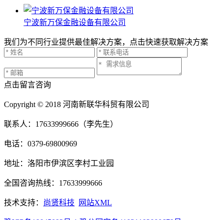
宁波新万保金融设备有限公司
我们为不同行业提供最佳解决方案，点击快速获取解决方案
点击留言咨询
Copyright © 2018 河南新联华科贸有限公司
联系人：17633999666（李先生）
电话：0379-69800969
地址：洛阳市伊滨区李村工业园
全国咨询热线：17633999666
技术支持：
尚贤科技
网站XML